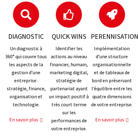
DIAGNOSTIC
QUICK WINS
PERENNISATIO
Un diagnostic à
Identifier les
Implémentation
360° qui couvre tous
actions au niveau
d’une structure
les aspects de la
financier, humain,
organisationnelle
gestion d’une
marketing digital,
et de tableaux de
entreprise :
stratégie de
bord en préservant
stratégie, finance,
partenariat ayant
l’équilibre entre les
organisation et
un impact positif à
quatre dimensions
technologie.
très court terme
de votre entreprise.
sur les
En savoir plus
En savoir plus
performances de
votre entreprise.