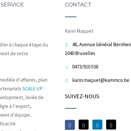
 SERVICE
CONTACT
Karin Maquet
48, Avenue Général Bernhei
iller à chaque étape du
1040 Bruxelles
ent de votre
0473/910 538
modèle d'affaires, plan
karin.maquet@kammco.be
artenariats
SCALE UP :
SUIVEZ-NOUS
evelopment, levée de
égie à l'export,
ent d'équipe...
ficacité