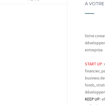
A VOTRE
Votre conse
développem
entreprise.
START UP :
financier, p
business d
fonds, strat
développem
KEEP UP :
ef