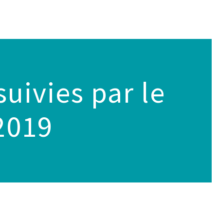
uivies par le
2019