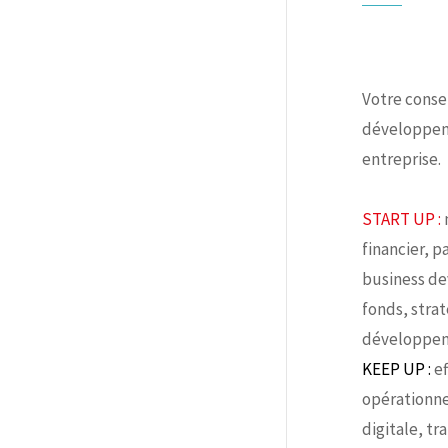
Votre conse
développem
entreprise.
START UP :
financier, p
business d
fonds, strat
développem
KEEP UP :
ef
opérationne
digitale, tr