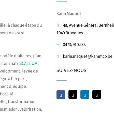
Karin Maquet
iller à chaque étape du
48, Avenue Général Bernhei
ent de votre
1040 Bruxelles
0473/910 538
modèle d'affaires, plan
karin.maquet@kammco.be
artenariats
SCALE UP :
SUIVEZ-NOUS
evelopment, levée de
égie à l'export,
ent d'équipe...
ficacité
lle, transformation
ansmission, valorisation,