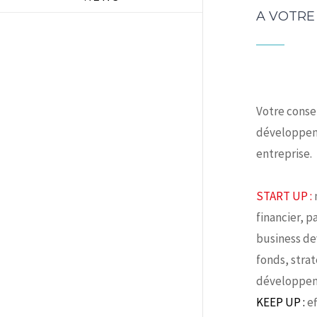
A VOTRE
Votre conse
développem
entreprise.
START UP :
financier, p
business d
fonds, strat
développem
KEEP UP :
ef