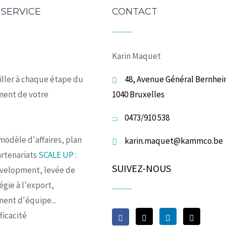
 SERVICE
CONTACT
Karin Maquet
iller à chaque étape du
48, Avenue Général Bernhei
ent de votre
1040 Bruxelles
0473/910 538
modèle d'affaires, plan
karin.maquet@kammco.be
artenariats
SCALE UP :
SUIVEZ-NOUS
evelopment, levée de
égie à l'export,
ent d'équipe...
ficacité