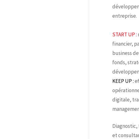
développem
entreprise.
START UP :
financier, p
business d
fonds, strat
développem
KEEP UP :
ef
opérationne
digitale, tr
management
Diagnostic,
et consulta