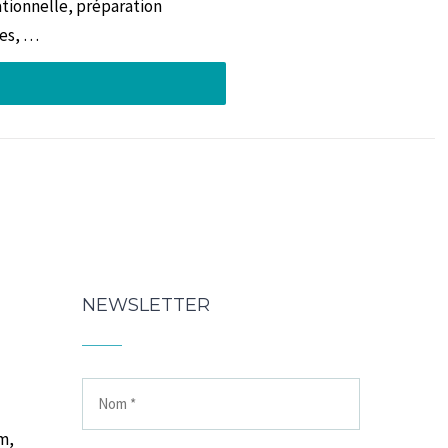
ationnelle, préparation
des, …
NEWSLETTER
m,