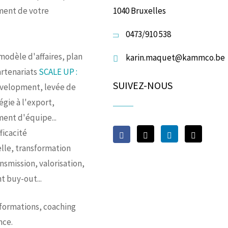
ent de votre
1040 Bruxelles
0473/910 538
modèle d'affaires, plan
karin.maquet@kammco.be
artenariats
SCALE UP :
SUIVEZ-NOUS
evelopment, levée de
égie à l'export,
ent d'équipe...
ficacité
lle, transformation
ansmission, valorisation,
 buy-out...
 formations, coaching
nce.