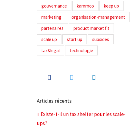
gouvernance
kammco
keep up
marketing
organisation-management
partenaires
product market fit
scale up
start up
subsides
tax&legal
technologie
Articles récents
Existe-t-il un tax shelter pour les scale-
ups?