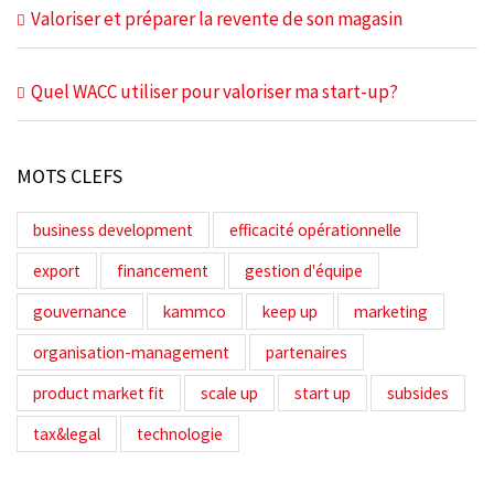
Valoriser et préparer la revente de son magasin
Quel WACC utiliser pour valoriser ma start-up?
MOTS CLEFS
business development
efficacité opérationnelle
export
financement
gestion d'équipe
gouvernance
kammco
keep up
marketing
organisation-management
partenaires
product market fit
scale up
start up
subsides
tax&legal
technologie