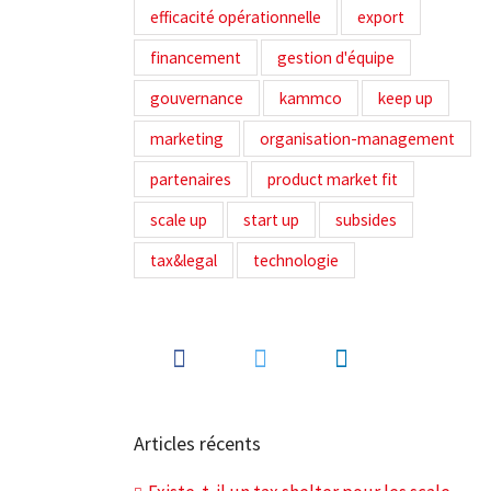
efficacité opérationnelle
export
financement
gestion d'équipe
gouvernance
kammco
keep up
marketing
organisation-management
partenaires
product market fit
scale up
start up
subsides
tax&legal
technologie
Articles récents