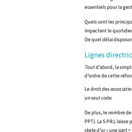
essentiels pour la ges
Quels sont les princi
impactant le quotidie
De quel délai disposo
Lignes directri
Tout d’abord, la simpli
d’ordre de cette réfo
Le droit des associatio
un seul code.
De plus, le nombre de 
PPT). La S.P.R.L laisse p
règle d’or « une part =