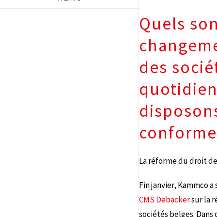
Quels son
changemen
des socié
quotidien
disposon
conforme
La réforme du droit de
Fin janvier, Kammco a 
CMS Debacker
sur la 
sociétés belges. Dans 