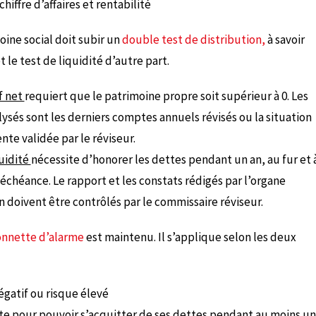
iffre d’affaires et rentabilité
oine social doit subir un
double test de distribution,
à savoir
t le test de liquidité d’autre part.
if net
requiert que le patrimoine propre soit supérieur à 0. Les
sés sont les derniers comptes annuels révisés ou la situation
ente validée par le réviseur.
quidité
nécessite d’honorer les dettes pendant un an, au fur et 
échéance. Le rapport et les constats rédigés par l’organe
n doivent être contrôlés par le commissaire réviseur.
nnette d’alarme
est maintenu. Il s’applique selon les deux
égatif ou risque élevé
ante pour pouvoir s’acquitter de ses dettes pendant au moins un