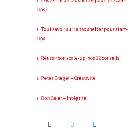
Existe-t-il un tax shelter pour les scale-
ups?
Tout savoir sur le tax shelter pour start-
ups
Réussir son scale-up: nos 12 conseils
Peter Enegel – Créativité
Don Galer – Intégrité