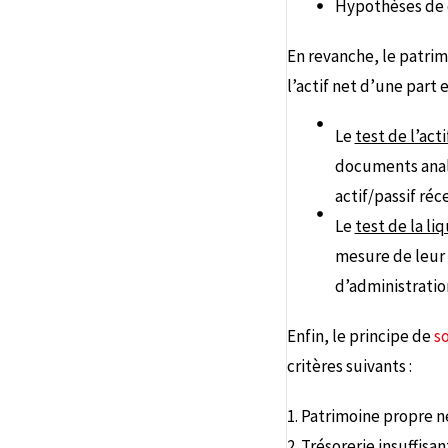
Hypothèses de ch
En revanche, le patrim
l’actif net d’une part e
Le
test de l’act
documents analy
actif/passif réc
Le
test de la li
mesure de leur 
d’administratio
Enfin, le principe de
so
critères suivants :
1. Patrimoine propre n
2. Trésorerie insuffis